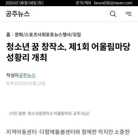
2026년 08월 08일 (토)
문의/제보 boond30@naver.com
공주뉴스
홈
문화/스포츠
사회
포토뉴스
행사/모집
청소년 꿈 창작소, 제1회 어울림마당
성황리 개최
작성자
공주뉴스
등록 2025년 05월 12일
(사진 설명 : 청소년꿈창작소 어울림마당. 공주시(c))
지역아동센터·다함께돌봄센터와 함께한 작지만 소중한