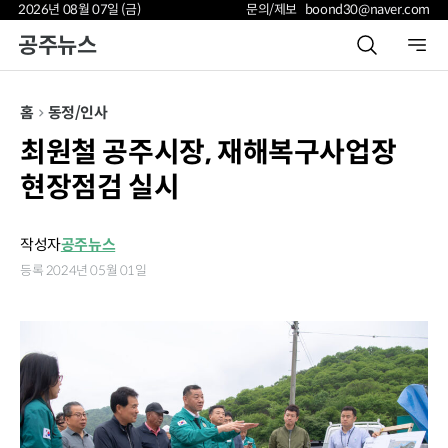
2026년 08월 07일 (금)
문의/제보 boond30@naver.com
공주뉴스
홈
동정/인사
최원철 공주시장, 재해복구사업장
현장점검 실시
작성자
공주뉴스
등록 2024년 05월 01일