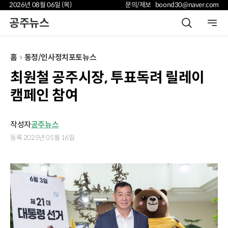
2026년 08월 06일 (목)
문의/제보 boond30@naver.com
공주뉴스
홈
동정/인사
정치
포토뉴스
최원철 공주시장, 투표독려 릴레이
캠페인 참여
작성자
공주뉴스
등록 2025년 05월 16일