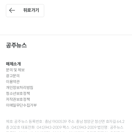
뒤로가기
공주뉴스
매체소개
문의 및 제보
광고문의
이용약관
개인정보처리방침
청소년보호정책
저작권보호정책
이메일무단수집거부
제호: 공주뉴스 등록번호 : 충남 아00539 주소: 충남 청양군 청산면 효자길 64, 2
층 202호 대표전화 : 041)943-2009 팩스 : 041)943-2009 법인명 : 공주뉴스