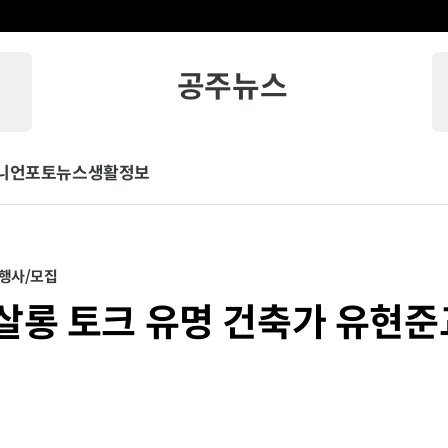
공주뉴스
니언
포토뉴스
생활정보
행사/모집
살롱 토크 유명 건축가 유현