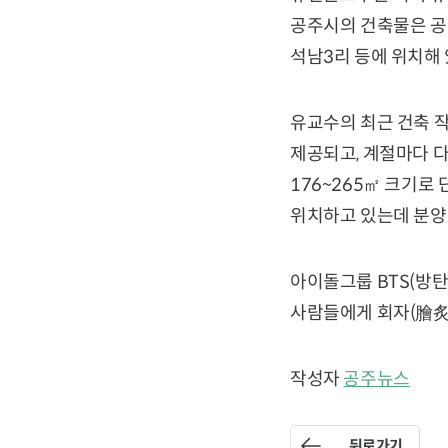
공주시의 건축물은 공주
석남3리 등에 위치해 
유교수의 최근 건축 
제공되고, 계절마다 다
176~265㎡ 크기로
위치하고 있는데 분양가
아이돌그룹 BTS(방
사람들에게 회자(
膾
炙
작성자
공주뉴스
뒤로가기