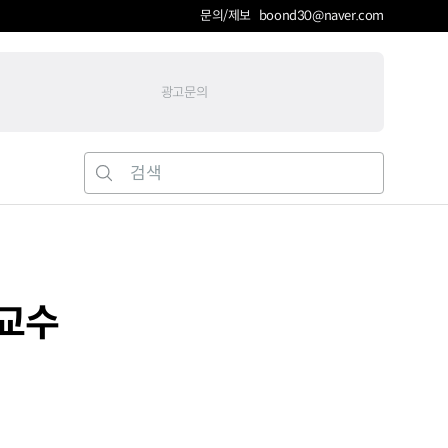
문의/제보 boond30@naver.com
광고문의
준교수