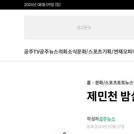
2026년 08월 09일 (일)
광고문의
공주TV
공주뉴스
의회소식
문화/스포츠
기획/연재
오피
홈
문화/스포츠
포토뉴스
제민천 밤
작성자
공주뉴스
등록 2024년 10월 17일