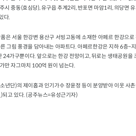
시 중동(효심당), 유구읍 추계2리, 반포면 마암1리, 의당면 유
있다.
작품은 서울 한강변 용산구 서빙고동에 소재한 아페르 한강으로
른 그림 풍경을 담아내는 아파트다. 아페르한강은 지하 6층~지상
 단 24가구뿐이다. 앞으로는 한강 전망이고, 뒤로는 생태공원을
만 자그마치 100억 원이 넘는다.
탄소년단)의 제이홉과 인기가수 장윤정 등이 분양받아 이웃 사촌
)
되고 있다. (공주뉴스=유성근기자)