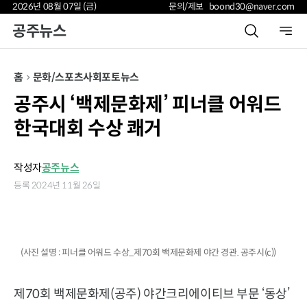
2026년 08월 07일 (금)
문의/제보 boond30@naver.com
공주뉴스
홈
문화/스포츠
사회
포토뉴스
공주시 ‘백제문화제’ 피너클 어워드
한국대회 수상 쾌거
작성자
공주뉴스
등록 2024년 11월 26일
(사진 설명 : 피너클 어워드 수상_제70회 백제문화제 야간 경관. 공주시(c))
제70회 백제문화제(공주) 야간크리에이티브 부문 ‘동상’