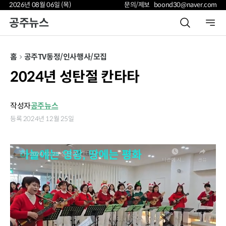
2026년 08월 06일 (목)
문의/제보 boond30@naver.com
공주뉴스
홈
공주TV
동정/인사
행사/모집
2024년 성탄절 칸타타
작성자
공주뉴스
등록 2024년 12월 25일