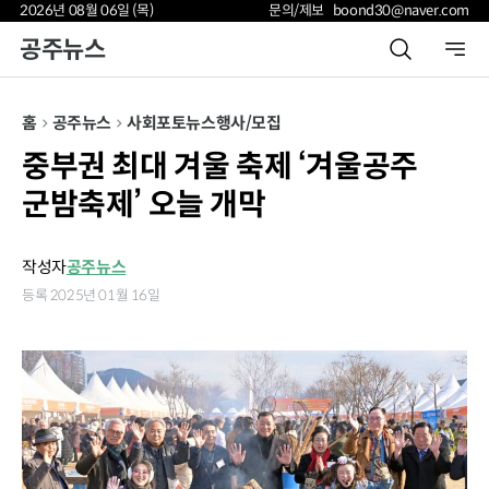
2026년 08월 06일 (목)
문의/제보 boond30@naver.com
공주뉴스
홈
공주뉴스
사회
포토뉴스
행사/모집
중부권 최대 겨울 축제 ‘겨울공주
군밤축제’ 오늘 개막
작성자
공주뉴스
등록 2025년 01월 16일