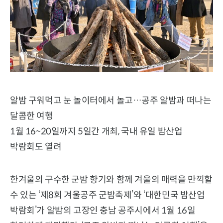
알밤 구워먹고 눈 놀이터에서 놀고…공주 알밤과 떠나는
달콤한 여행
1월 16~20일까지 5일간 개최, 국내 유일 밤산업
박람회도 열려
한겨울의 구수한 군밤 향기와 함께 겨울의 매력을 만끽할
수 있는 ‘제8회 겨울공주 군밤축제’와 ‘대한민국 밤산업
박람회’가 알밤의 고장인 충남 공주시에서 1월 16일