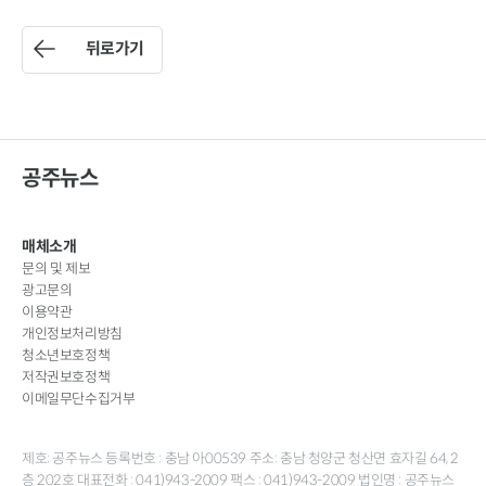
뒤로가기
공주뉴스
매체소개
문의 및 제보
광고문의
이용약관
개인정보처리방침
청소년보호정책
저작권보호정책
이메일무단수집거부
제호: 공주뉴스 등록번호 : 충남 아00539 주소: 충남 청양군 청산면 효자길 64, 2
층 202호 대표전화 : 041)943-2009 팩스 : 041)943-2009 법인명 : 공주뉴스