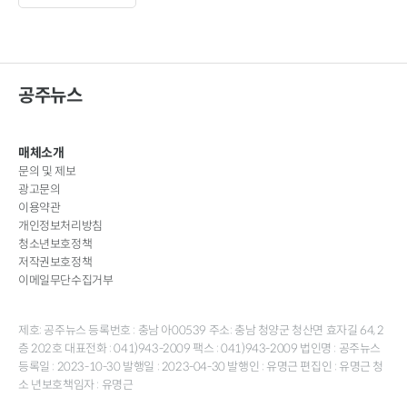
공주뉴스
매체소개
문의 및 제보
광고문의
이용약관
개인정보처리방침
청소년보호정책
저작권보호정책
이메일무단수집거부
제호: 공주뉴스 등록번호 : 충남 아00539 주소: 충남 청양군 청산면 효자길 64, 2
층 202호 대표전화 : 041)943-2009 팩스 : 041)943-2009 법인명 : 공주뉴스
등록일 : 2023-10-30 발행일 : 2023-04-30 발행인 : 유명근 편집인 : 유명근 청
소 년보호책임자 : 유명근