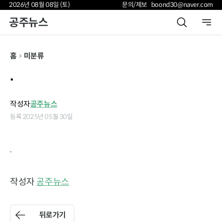
2026년 08월 08일 (토)
문의/제보 boond30@naver.com
공주뉴스
홈
미분류
.
작성자
공주뉴스
등록 2025년 05월 30일
.
작성자
공주뉴스
뒤로가기