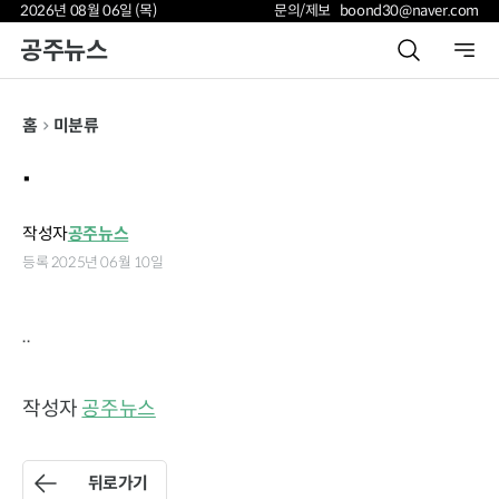
2026년 08월 06일 (목)
문의/제보 boond30@naver.com
공주뉴스
홈
미분류
.
작성자
공주뉴스
등록 2025년 06월 10일
..
작성자
공주뉴스
뒤로가기