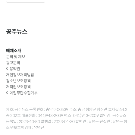
공주뉴스
매체소개
문의 및 제보
광고문의
이용약관
개인정보처리방침
청소년보호정책
저작권보호정책
이메일무단수집거부
제호: 공주뉴스 등록번호 : 충남 아00539 주소: 충남 청양군 청산면 효자길 64, 2
층 202호 대표전화 : 041)943-2009 팩스 : 041)943-2009 법인명 : 공주뉴스
등록일 : 2023-10-30 발행일 : 2023-04-30 발행인 : 유명근 편집인 : 유명근 청
소 년보호책임자 : 유명근