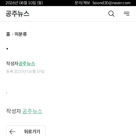
2026년 08월 10일 (월)
문의/제보 boond30@naver.com
공주뉴스
홈
미분류
.
작성자
공주뉴스
등록 2025년 06월 19일
.
작성자
공주뉴스
뒤로가기