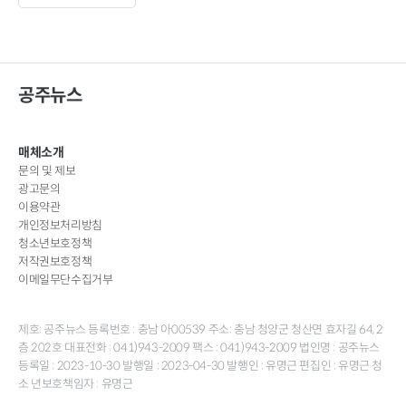
공주뉴스
매체소개
문의 및 제보
광고문의
이용약관
개인정보처리방침
청소년보호정책
저작권보호정책
이메일무단수집거부
제호: 공주뉴스 등록번호 : 충남 아00539 주소: 충남 청양군 청산면 효자길 64, 2
층 202호 대표전화 : 041)943-2009 팩스 : 041)943-2009 법인명 : 공주뉴스
등록일 : 2023-10-30 발행일 : 2023-04-30 발행인 : 유명근 편집인 : 유명근 청
소 년보호책임자 : 유명근