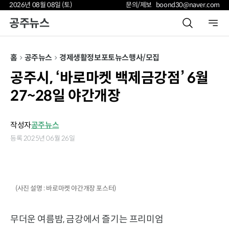
2026년 08월 08일 (토)
문의/제보 boond30@naver.com
공주뉴스
홈
공주뉴스
경제
생활정보
포토뉴스
행사/모집
공주시, ‘바로마켓 백제금강점’ 6월
27~28일 야간개장
작성자
공주뉴스
등록 2025년 06월 26일
(사진 설명 : 바로마켓 야간개장 포스터)
무더운 여름밤, 금강에서 즐기는 프리미엄