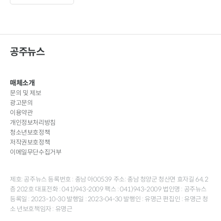
공주뉴스
매체소개
문의 및 제보
광고문의
이용약관
개인정보처리방침
청소년보호정책
저작권보호정책
이메일무단수집거부
제호: 공주뉴스 등록번호 : 충남 아00539 주소: 충남 청양군 청산면 효자길 64, 2
층 202호 대표전화 : 041)943-2009 팩스 : 041)943-2009 법인명 : 공주뉴스
등록일 : 2023-10-30 발행일 : 2023-04-30 발행인 : 유명근 편집인 : 유명근 청
소 년보호책임자 : 유명근