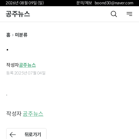
2026년 08월 09일 (일)
문의/제보 boond30@naver.com
공주뉴스
홈
미분류
.
작성자
공주뉴스
등록 2025년 07월 04일
.
작성자
공주뉴스
뒤로가기