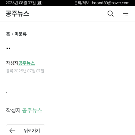
2026년 08월 07일 (금)
문의/제보 boond30@naver.com
공주뉴스
홈
미분류
..
작성자
공주뉴스
등록 2025년 07월 07일
.
작성자
공주뉴스
뒤로가기