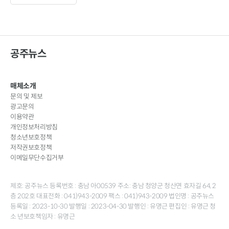
공주뉴스
매체소개
문의 및 제보
광고문의
이용약관
개인정보처리방침
청소년보호정책
저작권보호정책
이메일무단수집거부
제호: 공주뉴스 등록번호 : 충남 아00539 주소: 충남 청양군 청산면 효자길 64, 2
층 202호 대표전화 : 041)943-2009 팩스 : 041)943-2009 법인명 : 공주뉴스
등록일 : 2023-10-30 발행일 : 2023-04-30 발행인 : 유명근 편집인 : 유명근 청
소 년보호책임자 : 유명근