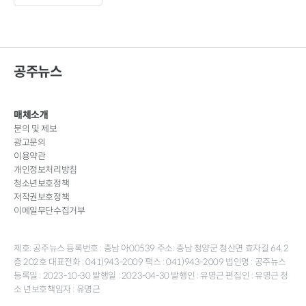
공주뉴스
매체소개
문의 및 제보
광고문의
이용약관
개인정보처리방침
청소년보호정책
저작권보호정책
이메일무단수집거부
제호: 공주뉴스 등록번호 : 충남 아00539 주소: 충남 청양군 청산면 효자길 64, 2
층 202호 대표전화 : 041)943-2009 팩스 : 041)943-2009 법인명 : 공주뉴스
등록일 : 2023-10-30 발행일 : 2023-04-30 발행인 : 유명근 편집인 : 유명근 청
소 년보호책임자 : 유명근