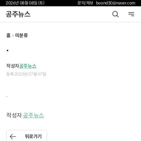
2026년 08월 08일 (토)
문의/제보 boond30@naver.com
공주뉴스
홈
미분류
.
작성자
공주뉴스
등록 2025년 07월 07일
.
작성자
공주뉴스
뒤로가기