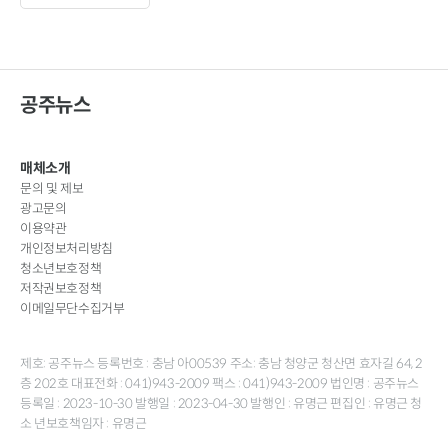
공주뉴스
매체소개
문의 및 제보
광고문의
이용약관
개인정보처리방침
청소년보호정책
저작권보호정책
이메일무단수집거부
제호: 공주뉴스 등록번호 : 충남 아00539 주소: 충남 청양군 청산면 효자길 64, 2
층 202호 대표전화 : 041)943-2009 팩스 : 041)943-2009 법인명 : 공주뉴스
등록일 : 2023-10-30 발행일 : 2023-04-30 발행인 : 유명근 편집인 : 유명근 청
소 년보호책임자 : 유명근