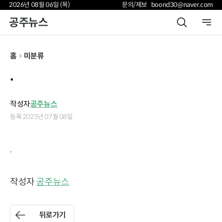
2026년 08월 06일 (목)
문의/제보 boond30@naver.com
공주뉴스
홈
미분류
.
작성자
공주뉴스
등록 2025년 07월 08일
.
작성자
공주뉴스
뒤로가기