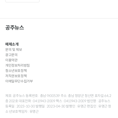
공주뉴스
매체소개
문의 및 제보
광고문의
이용약관
개인정보처리방침
청소년보호정책
저작권보호정책
이메일무단수집거부
제호: 공주뉴스 등록번호 : 충남 아00539 주소: 충남 청양군 청산면 효자길 64, 2
층 202호 대표전화 : 041)943-2009 팩스 : 041)943-2009 법인명 : 공주뉴스
등록일 : 2023-10-30 발행일 : 2023-04-30 발행인 : 유명근 편집인 : 유명근 청
소 년보호책임자 : 유명근