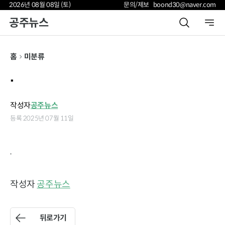
2026년 08월 08일 (토)
문의/제보 boond30@naver.com
공주뉴스
홈
미분류
.
작성자
공주뉴스
등록 2025년 07월 11일
.
작성자
공주뉴스
뒤로가기