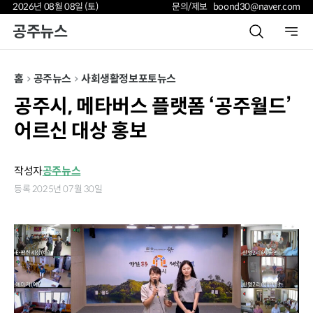
2026년 08월 08일 (토)
문의/제보 boond30@naver.com
공주뉴스
홈
공주뉴스
사회
생활정보
포토뉴스
공주시, 메타버스 플랫폼 ‘공주월드’
어르신 대상 홍보
작성자
공주뉴스
등록 2025년 07월 30일