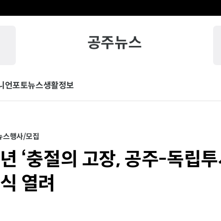
공주뉴스
니언
포토뉴스
생활정보
뉴스
행사/모집
주년 ‘충절의 고장, 공주-독립
념식 열려