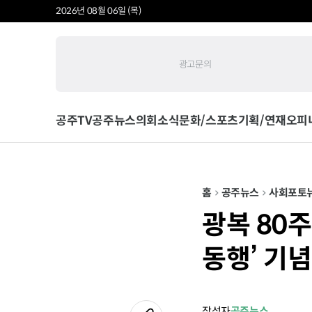
2026년 08월 06일 (목)
광고문의
공주TV
공주뉴스
의회소식
문화/스포츠
기획/연재
오피
홈
공주뉴스
사회
포토
광복 80
동행’ 기
작성자
공주뉴스