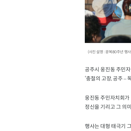
(사진 설명 : 광복80주년 행사.
공주시 웅진동 주민자
‘충절의 고장, 공주 
웅진동 주민자치회가 
정신을 기리고 그 의미
행사는 대형 태극기 그