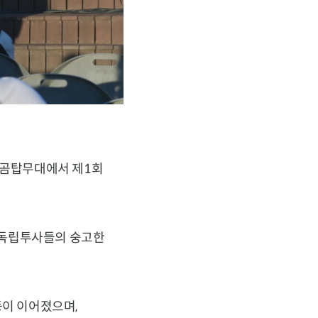
성 곰탑무대에서 제1회
 독립투사들의 숭고한
등이 이어졌으며,