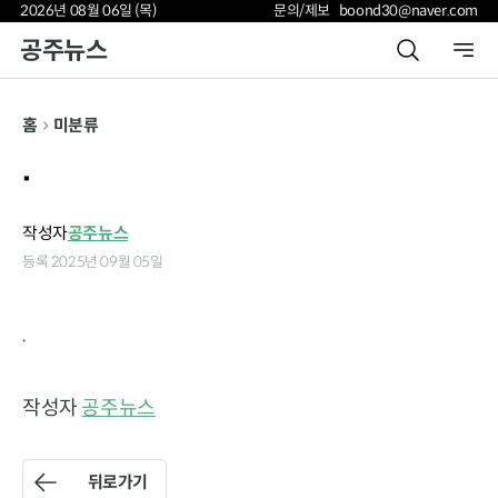
2026년 08월 06일 (목)
문의/제보 boond30@naver.com
공주뉴스
홈
미분류
.
작성자
공주뉴스
등록 2025년 09월 05일
.
작성자
공주뉴스
뒤로가기