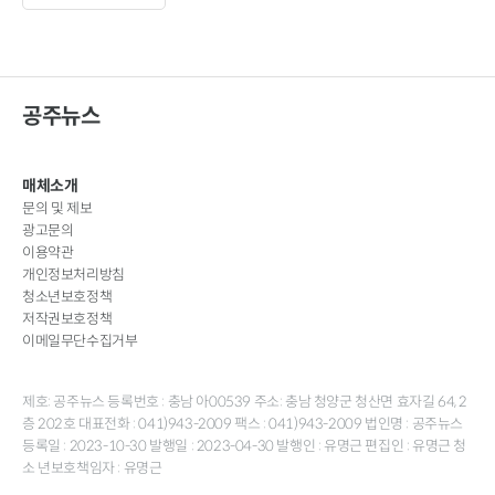
공주뉴스
매체소개
문의 및 제보
광고문의
이용약관
개인정보처리방침
청소년보호정책
저작권보호정책
이메일무단수집거부
제호: 공주뉴스 등록번호 : 충남 아00539 주소: 충남 청양군 청산면 효자길 64, 2
층 202호 대표전화 : 041)943-2009 팩스 : 041)943-2009 법인명 : 공주뉴스
등록일 : 2023-10-30 발행일 : 2023-04-30 발행인 : 유명근 편집인 : 유명근 청
소 년보호책임자 : 유명근