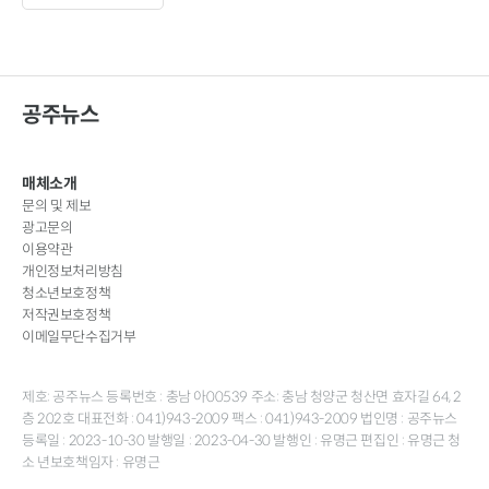
공주뉴스
매체소개
문의 및 제보
광고문의
이용약관
개인정보처리방침
청소년보호정책
저작권보호정책
이메일무단수집거부
제호: 공주뉴스 등록번호 : 충남 아00539 주소: 충남 청양군 청산면 효자길 64, 2
층 202호 대표전화 : 041)943-2009 팩스 : 041)943-2009 법인명 : 공주뉴스
등록일 : 2023-10-30 발행일 : 2023-04-30 발행인 : 유명근 편집인 : 유명근 청
소 년보호책임자 : 유명근