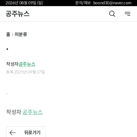
2026년 08월 09일 (일)
문의/제보 boond30@naver.com
공주뉴스
홈
미분류
.
작성자
공주뉴스
등록 2025년 09월 17일
.
작성자
공주뉴스
뒤로가기