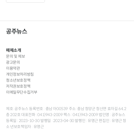
공주뉴스
매체소개
문의 및 제보
광고문의
이용약관
개인정보처리방침
청소년보호정책
저작권보호정책
이메일무단수집거부
제호: 공주뉴스 등록번호 : 충남 아00539 주소: 충남 청양군 청산면 효자길 64, 2
층 202호 대표전화 : 041)943-2009 팩스 : 041)943-2009 법인명 : 공주뉴스
등록일 : 2023-10-30 발행일 : 2023-04-30 발행인 : 유명근 편집인 : 유명근 청
소 년보호책임자 : 유명근