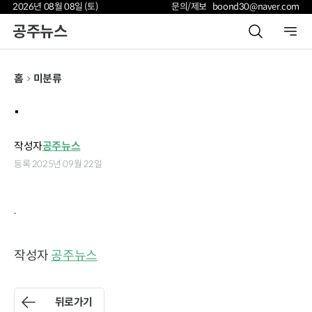
2026년 08월 08일 (토)
문의/제보 boond30@naver.com
공주뉴스
홈
미분류
.
작성자
공주뉴스
등록 2025년 09월 22일
.
작성자
공주뉴스
뒤로가기