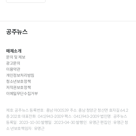
공주뉴스
매체소개
문의 및 제보
광고문의
이용약관
개인정보처리방침
청소년보호정책
저작권보호정책
이메일무단수집거부
제호: 공주뉴스 등록번호 : 충남 아00539 주소: 충남 청양군 청산면 효자길 64, 2
층 202호 대표전화 : 041)943-2009 팩스 : 041)943-2009 법인명 : 공주뉴스
등록일 : 2023-10-30 발행일 : 2023-04-30 발행인 : 유명근 편집인 : 유명근 청
소 년보호책임자 : 유명근