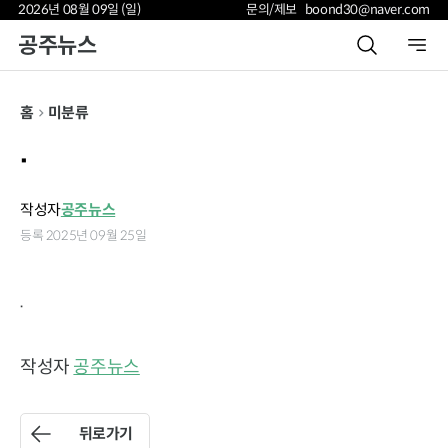
2026년 08월 09일 (일)
문의/제보 boond30@naver.com
공주뉴스
홈
미분류
.
작성자
공주뉴스
등록 2025년 09월 25일
.
작성자
공주뉴스
뒤로가기