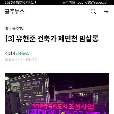
2026년 08월 07일 (금)
문의/제보 boond30@naver.com
공주뉴스
홈
공주TV
[3] 유현준 건축가 제민천 밤살롱
작성자
공주뉴스
등록 2024년 10월 19일