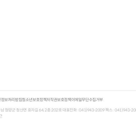
인정보처리방침
청소년보호정책
저작권보호정책
이메일무단수집거부
청양군 청산면 효자길 64, 2층 202호 대표전화 : 041)943-2009 팩스 : 041)943-200
근