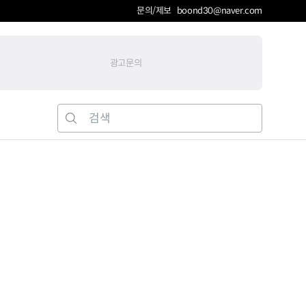
문의/제보 boond30@naver.com
광고문의