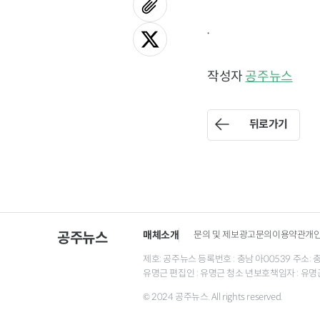
.
작성자
공주뉴스
뒤로가기
매체소개
문의 및 제보
광고문의
이용약관
개
공주뉴스
제호: 공주뉴스 등록번호 : 충남 아00539 주소: 충남 
유명근 편집인 : 유명근 청소 년보호책임자 : 유명
© 2024 공주뉴스. All rights reserved.