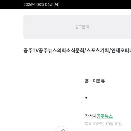
2026년 08월 06일 (목)
광고문의
공주TV
공주뉴스
의회소식
문화/스포츠
기획/연재
오피
홈
미분류
.
작성자
공주뉴스
등록 2025년 10월 10일