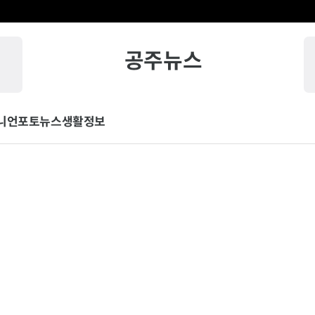
공주뉴스
니언
포토뉴스
생활정보