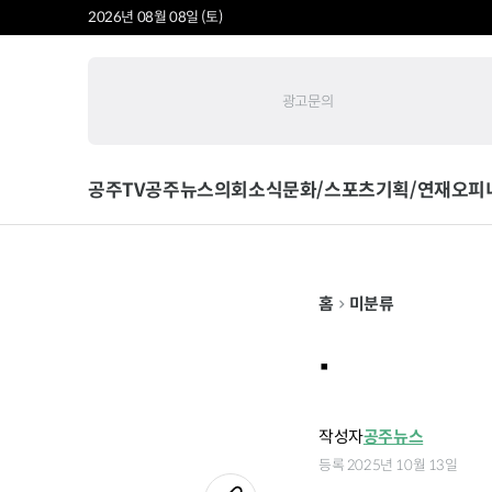
2026년 08월 08일 (토)
광고문의
공주TV
공주뉴스
의회소식
문화/스포츠
기획/연재
오피
홈
미분류
.
작성자
공주뉴스
등록 2025년 10월 13일