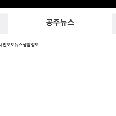
공주뉴스
니언
포토뉴스
생활정보