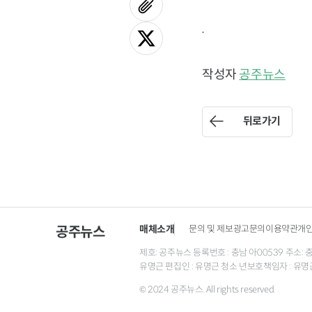
.
작성자
공주뉴스
뒤로가기
매체소개
문의 및 제보
광고문의
이용약관
개
공주뉴스
제호: 공주뉴스 등록번호 : 충남 아00539 주소: 충남 
유명근 편집인 : 유명근 청소 년보호책임자 : 유명
© 2024 공주뉴스. All rights reserved.