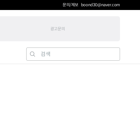
문의/제보 boond30@naver.com
광고문의