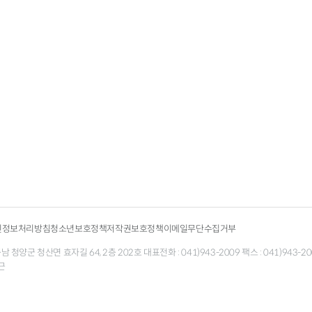
인정보처리방침
청소년보호정책
저작권보호정책
이메일무단수집거부
청양군 청산면 효자길 64, 2층 202호 대표전화 : 041)943-2009 팩스 : 041)943-200
근