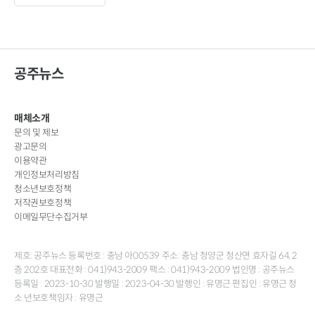
공주뉴스
매체소개
문의 및 제보
광고문의
이용약관
개인정보처리방침
청소년보호정책
저작권보호정책
이메일무단수집거부
제호: 공주뉴스 등록번호 : 충남 아00539 주소: 충남 청양군 청산면 효자길 64, 2
층 202호 대표전화 : 041)943-2009 팩스 : 041)943-2009 법인명 : 공주뉴스
등록일 : 2023-10-30 발행일 : 2023-04-30 발행인 : 유명근 편집인 : 유명근 청
소 년보호책임자 : 유명근