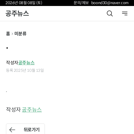
2026년 08월 08일 (토)
문의/제보 boond30@naver.com
공주뉴스
홈
미분류
.
작성자
공주뉴스
등록 2025년 10월 13일
.
작성자
공주뉴스
뒤로가기