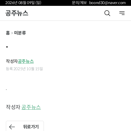
2026년 08월 09일 (일)
문의/제보 boond30@naver.com
공주뉴스
홈
미분류
.
작성자
공주뉴스
등록 2025년 10월 15일
.
작성자
공주뉴스
뒤로가기