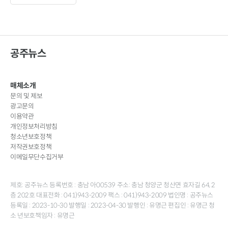
공주뉴스
매체소개
문의 및 제보
광고문의
이용약관
개인정보처리방침
청소년보호정책
저작권보호정책
이메일무단수집거부
제호: 공주뉴스 등록번호 : 충남 아00539 주소: 충남 청양군 청산면 효자길 64, 2
층 202호 대표전화 : 041)943-2009 팩스 : 041)943-2009 법인명 : 공주뉴스
등록일 : 2023-10-30 발행일 : 2023-04-30 발행인 : 유명근 편집인 : 유명근 청
소 년보호책임자 : 유명근