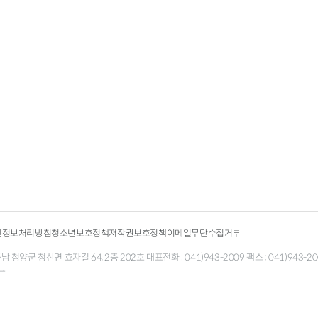
인정보처리방침
청소년보호정책
저작권보호정책
이메일무단수집거부
청양군 청산면 효자길 64, 2층 202호 대표전화 : 041)943-2009 팩스 : 041)943-200
근