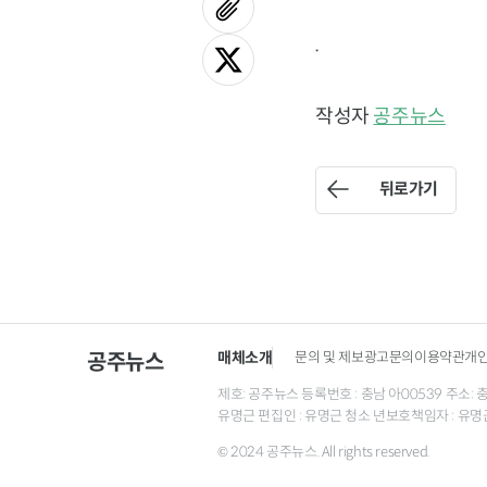
.
작성자
공주뉴스
뒤로가기
매체소개
문의 및 제보
광고문의
이용약관
개
공주뉴스
제호: 공주뉴스 등록번호 : 충남 아00539 주소: 충남 
유명근 편집인 : 유명근 청소 년보호책임자 : 유명
© 2024 공주뉴스. All rights reserved.