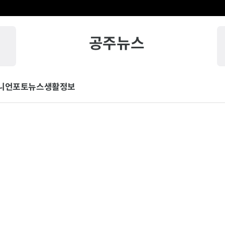
공주뉴스
니언
포토뉴스
생활정보