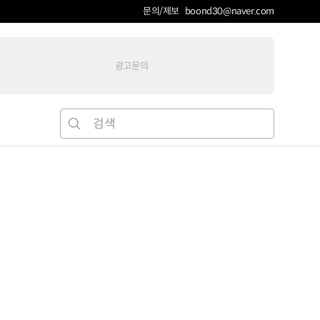
문의/제보 boond30@naver.com
광고문의