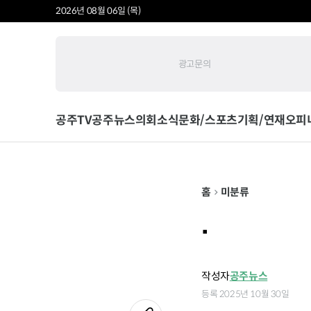
2026년 08월 06일 (목)
광고문의
공주TV
공주뉴스
의회소식
문화/스포츠
기획/연재
오피
홈
미분류
.
작성자
공주뉴스
등록 2025년 10월 30일