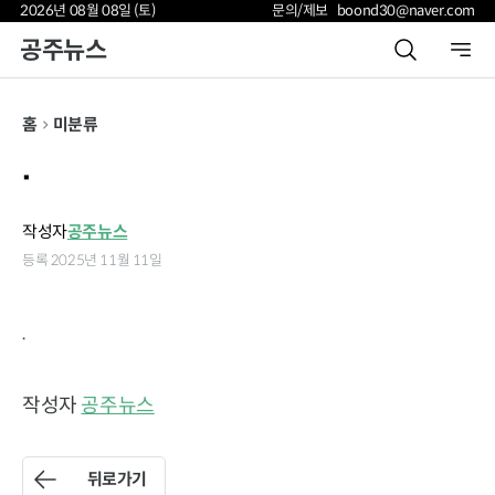
2026년 08월 08일 (토)
문의/제보 boond30@naver.com
공주뉴스
홈
미분류
.
작성자
공주뉴스
등록 2025년 11월 11일
.
작성자
공주뉴스
뒤로가기