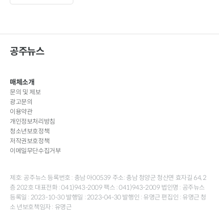
공주뉴스
매체소개
문의 및 제보
광고문의
이용약관
개인정보처리방침
청소년보호정책
저작권보호정책
이메일무단수집거부
제호: 공주뉴스 등록번호 : 충남 아00539 주소: 충남 청양군 청산면 효자길 64, 2
층 202호 대표전화 : 041)943-2009 팩스 : 041)943-2009 법인명 : 공주뉴스
등록일 : 2023-10-30 발행일 : 2023-04-30 발행인 : 유명근 편집인 : 유명근 청
소 년보호책임자 : 유명근