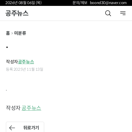
2026년 08월 06일 (목)
문의/제보 boond30@naver.com
공주뉴스
홈
미분류
.
작성자
공주뉴스
등록 2025년 11월 13일
.
작성자
공주뉴스
뒤로가기