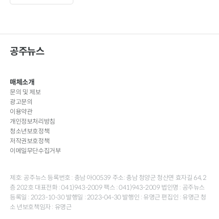
공주뉴스
매체소개
문의 및 제보
광고문의
이용약관
개인정보처리방침
청소년보호정책
저작권보호정책
이메일무단수집거부
제호: 공주뉴스 등록번호 : 충남 아00539 주소: 충남 청양군 청산면 효자길 64, 2
층 202호 대표전화 : 041)943-2009 팩스 : 041)943-2009 법인명 : 공주뉴스
등록일 : 2023-10-30 발행일 : 2023-04-30 발행인 : 유명근 편집인 : 유명근 청
소 년보호책임자 : 유명근