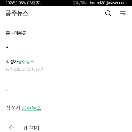
2026년 08월 08일 (토)
문의/제보 boond30@naver.com
공주뉴스
홈
미분류
.
작성자
공주뉴스
등록 2025년 11월 19일
.
작성자
공주뉴스
뒤로가기