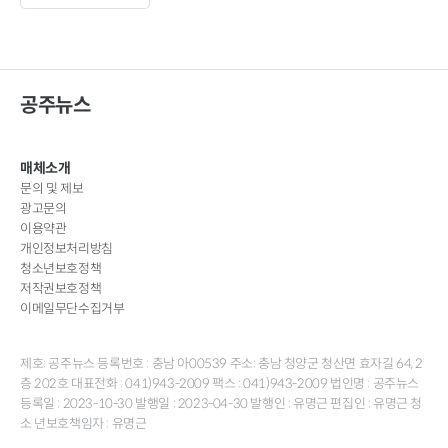
공주뉴스
매체소개
문의 및 제보
광고문의
이용약관
개인정보처리방침
청소년보호정책
저작권보호정책
이메일무단수집거부
제호: 공주뉴스 등록번호 : 충남 아00539 주소: 충남 청양군 청산면 효자길 64, 2
층 202호 대표전화 : 041)943-2009 팩스 : 041)943-2009 법인명 : 공주뉴스
등록일 : 2023-10-30 발행일 : 2023-04-30 발행인 : 유명근 편집인 : 유명근 청
소 년보호책임자 : 유명근