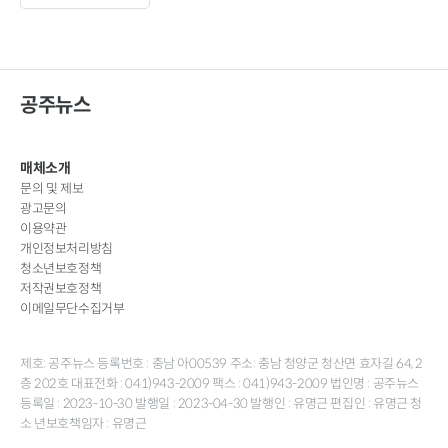
공주뉴스
매체소개
문의 및 제보
광고문의
이용약관
개인정보처리방침
청소년보호정책
저작권보호정책
이메일무단수집거부
제호: 공주뉴스 등록번호 : 충남 아00539 주소: 충남 청양군 청산면 효자길 64, 2
층 202호 대표전화 : 041)943-2009 팩스 : 041)943-2009 법인명 : 공주뉴스
등록일 : 2023-10-30 발행일 : 2023-04-30 발행인 : 유명근 편집인 : 유명근 청
소 년보호책임자 : 유명근