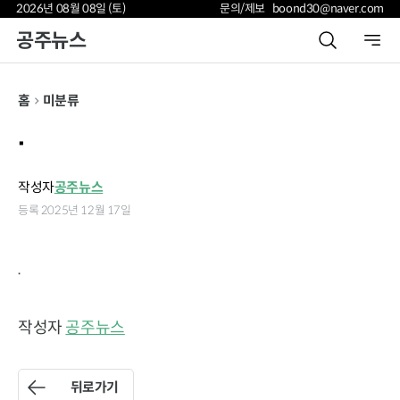
2026년 08월 08일 (토)
문의/제보 boond30@naver.com
공주뉴스
홈
미분류
.
작성자
공주뉴스
등록 2025년 12월 17일
.
작성자
공주뉴스
뒤로가기