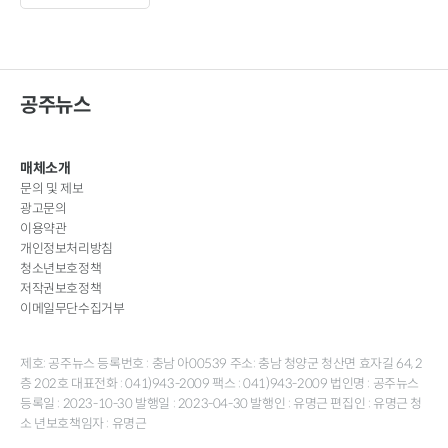
공주뉴스
매체소개
문의 및 제보
광고문의
이용약관
개인정보처리방침
청소년보호정책
저작권보호정책
이메일무단수집거부
제호: 공주뉴스 등록번호 : 충남 아00539 주소: 충남 청양군 청산면 효자길 64, 2
층 202호 대표전화 : 041)943-2009 팩스 : 041)943-2009 법인명 : 공주뉴스
등록일 : 2023-10-30 발행일 : 2023-04-30 발행인 : 유명근 편집인 : 유명근 청
소 년보호책임자 : 유명근