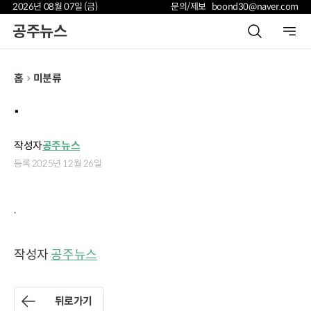
2026년 08월 07일 (금)
문의/제보 boond30@naver.com
공주뉴스
홈
미분류
.
작성자
공주뉴스
등록 2025년 12월 26일
.
작성자
공주뉴스
뒤로가기