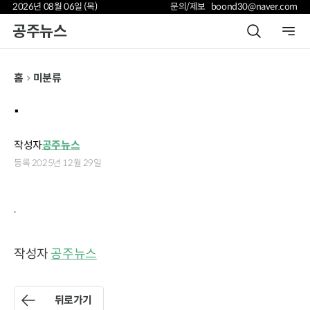
2026년 08월 06일 (목)
문의/제보 boond30@naver.com
공주뉴스
홈
미분류
.
작성자
공주뉴스
등록 2025년 12월 29일
.
작성자
공주뉴스
뒤로가기