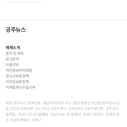
공주뉴스
매체소개
문의 및 제보
광고문의
이용약관
개인정보처리방침
청소년보호정책
저작권보호정책
이메일무단수집거부
제호: 공주뉴스 등록번호 : 충남 아00539 주소: 충남 청양군 청산면 효자길 64, 2
층 202호 대표전화 : 041)943-2009 팩스 : 041)943-2009 법인명 : 공주뉴스
등록일 : 2023-10-30 발행일 : 2023-04-30 발행인 : 유명근 편집인 : 유명근 청
소 년보호책임자 : 유명근