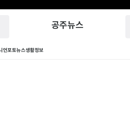
공주뉴스
니언
포토뉴스
생활정보