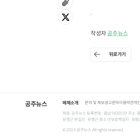
.
작성자
공주뉴스
뒤로가기
매체소개
문의 및 제보
광고문의
이용약관
개
공주뉴스
제호: 공주뉴스 등록번호 : 충남 아00539 주소: 충남 
유명근 편집인 : 유명근 청소 년보호책임자 : 유명
© 2024 공주뉴스. All rights reserved.