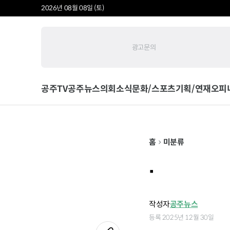
2026년 08월 08일 (토)
광고문의
공주TV
공주뉴스
의회소식
문화/스포츠
기획/연재
오피
홈
미분류
.
작성자
공주뉴스
등록 2025년 12월 30일