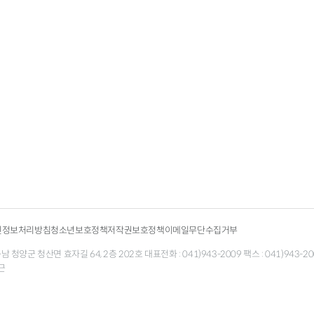
인정보처리방침
청소년보호정책
저작권보호정책
이메일무단수집거부
청양군 청산면 효자길 64, 2층 202호 대표전화 : 041)943-2009 팩스 : 041)943-200
근