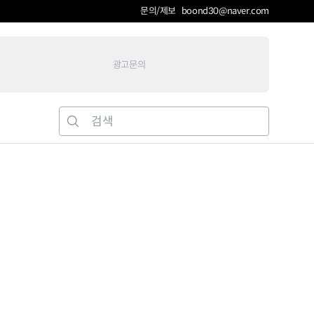
문의/제보 boond30@naver.com
광고문의