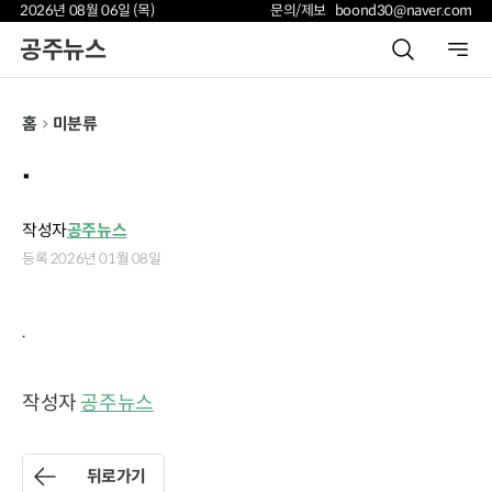
2026년 08월 06일 (목)
문의/제보 boond30@naver.com
공주뉴스
홈
미분류
.
작성자
공주뉴스
등록 2026년 01월 08일
.
작성자
공주뉴스
뒤로가기