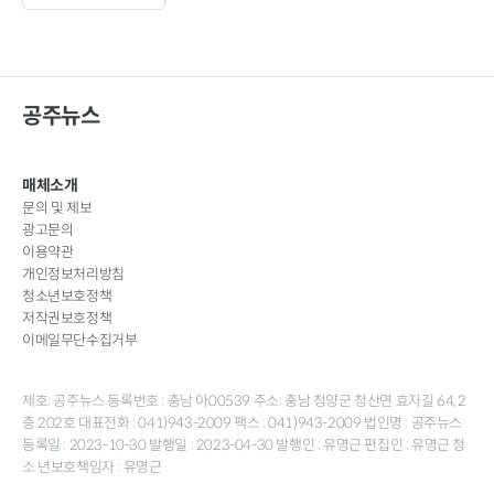
공주뉴스
매체소개
문의 및 제보
광고문의
이용약관
개인정보처리방침
청소년보호정책
저작권보호정책
이메일무단수집거부
제호: 공주뉴스 등록번호 : 충남 아00539 주소: 충남 청양군 청산면 효자길 64, 2
층 202호 대표전화 : 041)943-2009 팩스 : 041)943-2009 법인명 : 공주뉴스
등록일 : 2023-10-30 발행일 : 2023-04-30 발행인 : 유명근 편집인 : 유명근 청
소 년보호책임자 : 유명근