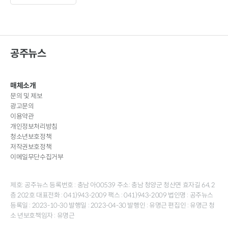
공주뉴스
매체소개
문의 및 제보
광고문의
이용약관
개인정보처리방침
청소년보호정책
저작권보호정책
이메일무단수집거부
제호: 공주뉴스 등록번호 : 충남 아00539 주소: 충남 청양군 청산면 효자길 64, 2
층 202호 대표전화 : 041)943-2009 팩스 : 041)943-2009 법인명 : 공주뉴스
등록일 : 2023-10-30 발행일 : 2023-04-30 발행인 : 유명근 편집인 : 유명근 청
소 년보호책임자 : 유명근