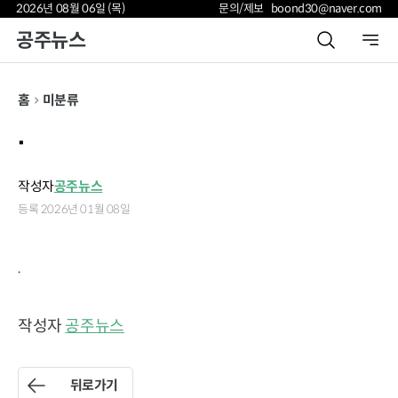
2026년 08월 06일 (목)
문의/제보 boond30@naver.com
공주뉴스
홈
미분류
.
작성자
공주뉴스
등록 2026년 01월 08일
.
작성자
공주뉴스
뒤로가기