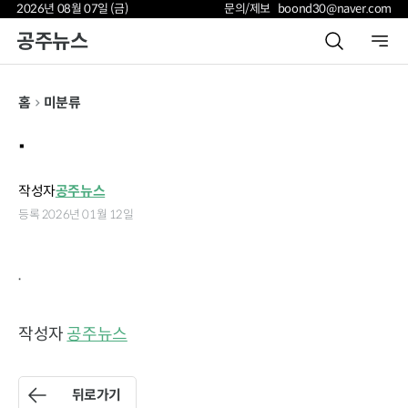
2026년 08월 07일 (금)
문의/제보 boond30@naver.com
공주뉴스
홈
미분류
.
작성자
공주뉴스
등록 2026년 01월 12일
.
작성자
공주뉴스
뒤로가기