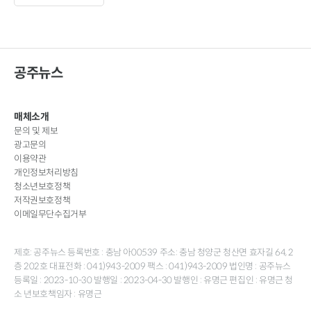
공주뉴스
매체소개
문의 및 제보
광고문의
이용약관
개인정보처리방침
청소년보호정책
저작권보호정책
이메일무단수집거부
제호: 공주뉴스 등록번호 : 충남 아00539 주소: 충남 청양군 청산면 효자길 64, 2
층 202호 대표전화 : 041)943-2009 팩스 : 041)943-2009 법인명 : 공주뉴스
등록일 : 2023-10-30 발행일 : 2023-04-30 발행인 : 유명근 편집인 : 유명근 청
소 년보호책임자 : 유명근