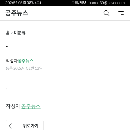
2026년 08월 08일 (토)
문의/제보 boond30@naver.com
공주뉴스
홈
미분류
.
작성자
공주뉴스
등록 2026년 01월 13일
.
작성자
공주뉴스
뒤로가기