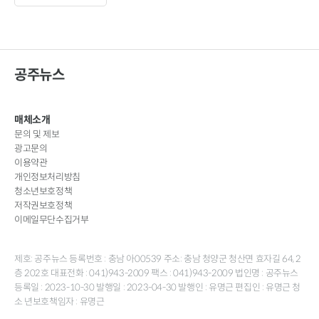
공주뉴스
매체소개
문의 및 제보
광고문의
이용약관
개인정보처리방침
청소년보호정책
저작권보호정책
이메일무단수집거부
제호: 공주뉴스 등록번호 : 충남 아00539 주소: 충남 청양군 청산면 효자길 64, 2
층 202호 대표전화 : 041)943-2009 팩스 : 041)943-2009 법인명 : 공주뉴스
등록일 : 2023-10-30 발행일 : 2023-04-30 발행인 : 유명근 편집인 : 유명근 청
소 년보호책임자 : 유명근