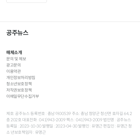
공주뉴스
매체소개
문의 및 제보
광고문의
이용약관
개인정보처리방침
청소년보호정책
저작권보호정책
이메일무단수집거부
제호: 공주뉴스 등록번호 : 충남 아00539 주소: 충남 청양군 청산면 효자길 64, 2
층 202호 대표전화 : 041)943-2009 팩스 : 041)943-2009 법인명 : 공주뉴스
등록일 : 2023-10-30 발행일 : 2023-04-30 발행인 : 유명근 편집인 : 유명근 청
소 년보호책임자 : 유명근