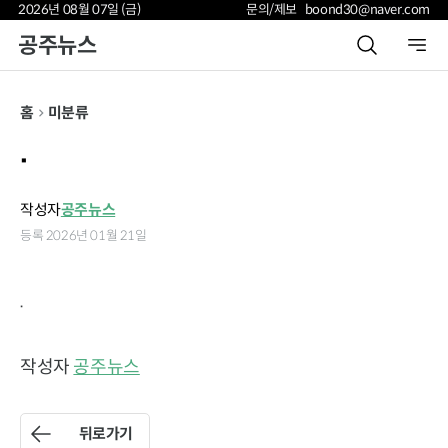
2026년 08월 07일 (금)
문의/제보 boond30@naver.com
공주뉴스
홈
미분류
.
작성자
공주뉴스
등록 2026년 01월 21일
.
작성자
공주뉴스
뒤로가기