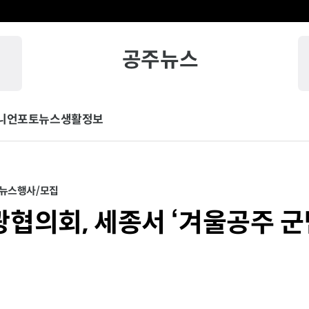
공주뉴스
니언
포토뉴스
생활정보
뉴스
행사/모집
협의회, 세종서 ‘겨울공주 군