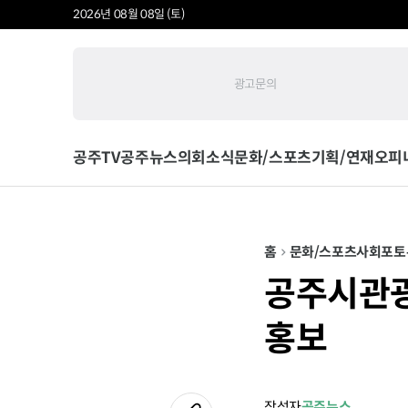
2026년 08월 08일 (토)
광고문의
공주TV
공주뉴스
의회소식
문화/스포츠
기획/연재
오피
홈
문화/스포츠
사회
포토
공주시관광
홍보
작성자
공주뉴스