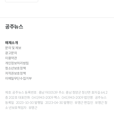
공주뉴스
매체소개
문의 및 제보
광고문의
이용약관
개인정보처리방침
청소년보호정책
저작권보호정책
이메일무단수집거부
제호: 공주뉴스 등록번호 : 충남 아00539 주소: 충남 청양군 청산면 효자길 64, 2
층 202호 대표전화 : 041)943-2009 팩스 : 041)943-2009 법인명 : 공주뉴스
등록일 : 2023-10-30 발행일 : 2023-04-30 발행인 : 유명근 편집인 : 유명근 청
소 년보호책임자 : 유명근