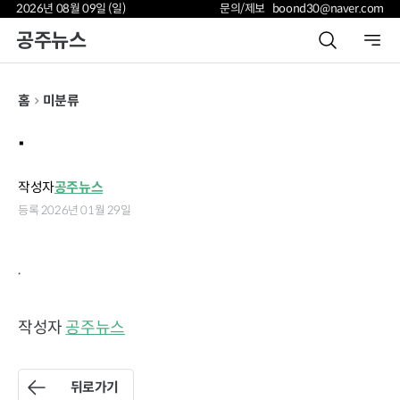
2026년 08월 09일 (일)
문의/제보 boond30@naver.com
공주뉴스
홈
미분류
.
작성자
공주뉴스
등록 2026년 01월 29일
.
작성자
공주뉴스
뒤로가기