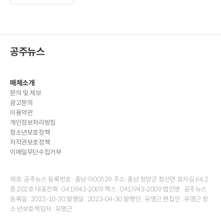
공주뉴스
매체소개
문의 및 제보
광고문의
이용약관
개인정보처리방침
청소년보호정책
저작권보호정책
이메일무단수집거부
제호: 공주뉴스 등록번호 : 충남 아00539 주소: 충남 청양군 청산면 효자길 64, 2
층 202호 대표전화 : 041)943-2009 팩스 : 041)943-2009 법인명 : 공주뉴스
등록일 : 2023-10-30 발행일 : 2023-04-30 발행인 : 유명근 편집인 : 유명근 청
소 년보호책임자 : 유명근