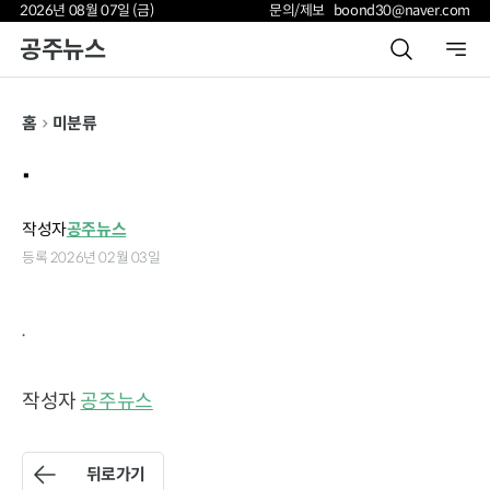
2026년 08월 07일 (금)
문의/제보 boond30@naver.com
공주뉴스
홈
미분류
.
작성자
공주뉴스
등록 2026년 02월 03일
.
작성자
공주뉴스
뒤로가기