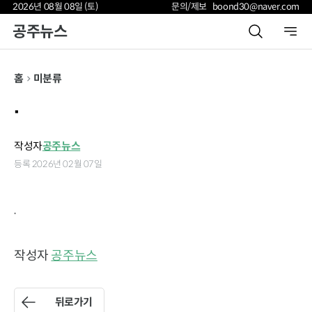
2026년 08월 08일 (토)
문의/제보 boond30@naver.com
공주뉴스
홈
미분류
.
작성자
공주뉴스
등록 2026년 02월 07일
.
작성자
공주뉴스
뒤로가기