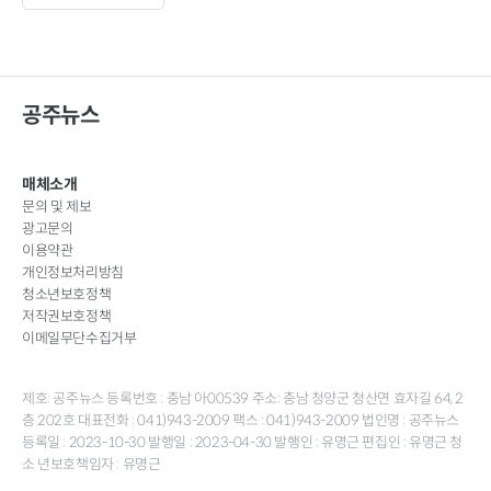
공주뉴스
매체소개
문의 및 제보
광고문의
이용약관
개인정보처리방침
청소년보호정책
저작권보호정책
이메일무단수집거부
제호: 공주뉴스 등록번호 : 충남 아00539 주소: 충남 청양군 청산면 효자길 64, 2
층 202호 대표전화 : 041)943-2009 팩스 : 041)943-2009 법인명 : 공주뉴스
등록일 : 2023-10-30 발행일 : 2023-04-30 발행인 : 유명근 편집인 : 유명근 청
소 년보호책임자 : 유명근