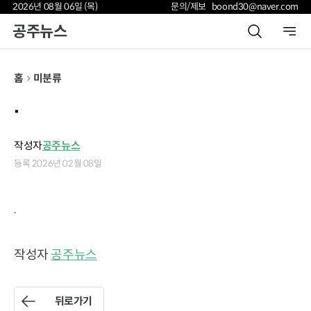
2026년 08월 06일 (목)
문의/제보 boond30@naver.com
공주뉴스
홈
미분류
.
작성자
공주뉴스
등록 2026년 02월 08일
.
작성자
공주뉴스
뒤로가기