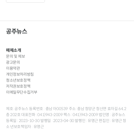
공주뉴스
매체소개
문의 및 제보
광고문의
이용약관
개인정보처리방침
청소년보호정책
저작권보호정책
이메일무단수집거부
제호: 공주뉴스 등록번호 : 충남 아00539 주소: 충남 청양군 청산면 효자길 64, 2
층 202호 대표전화 : 041)943-2009 팩스 : 041)943-2009 법인명 : 공주뉴스
등록일 : 2023-10-30 발행일 : 2023-04-30 발행인 : 유명근 편집인 : 유명근 청
소 년보호책임자 : 유명근