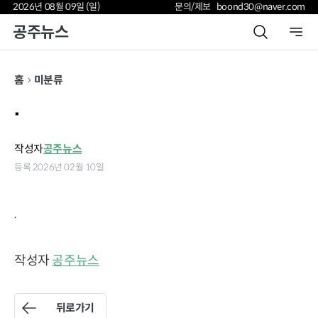
2026년 08월 09일 (일)
문의/제보 boond30@naver.com
공주뉴스
홈
미분류
.
작성자
공주뉴스
등록 2026년 02월 10일
.
작성자
공주뉴스
뒤로가기