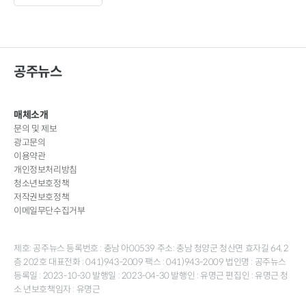
공주뉴스
매체소개
문의 및 제보
광고문의
이용약관
개인정보처리방침
청소년보호정책
저작권보호정책
이메일무단수집거부
제호: 공주뉴스 등록번호 : 충남 아00539 주소: 충남 청양군 청산면 효자길 64, 2
층 202호 대표전화 : 041)943-2009 팩스 : 041)943-2009 법인명 : 공주뉴스
등록일 : 2023-10-30 발행일 : 2023-04-30 발행인 : 유명근 편집인 : 유명근 청
소 년보호책임자 : 유명근