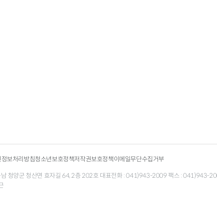
인정보처리방침
청소년보호정책
저작권보호정책
이메일무단수집거부
청양군 청산면 효자길 64, 2층 202호 대표전화 : 041)943-2009 팩스 : 041)943-200
근