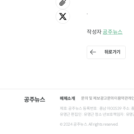
.
작성자
공주뉴스
뒤로가기
매체소개
문의 및 제보
광고문의
이용약관
개
공주뉴스
제호: 공주뉴스 등록번호 : 충남 아00539 주소: 충남 
유명근 편집인 : 유명근 청소 년보호책임자 : 유명
© 2024 공주뉴스. All rights reserved.