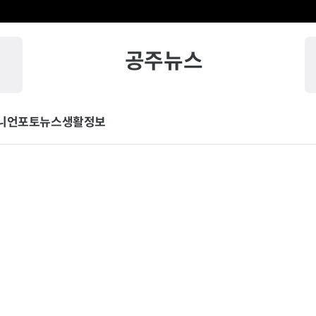
공주뉴스
니언
포토뉴스
생활정보