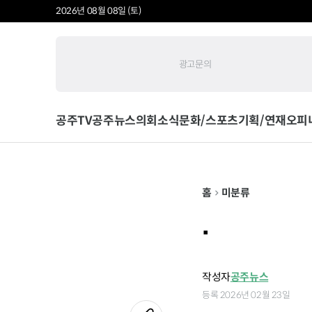
2026년 08월 08일 (토)
광고문의
공주TV
공주뉴스
의회소식
문화/스포츠
기획/연재
오피
홈
미분류
.
작성자
공주뉴스
등록 2026년 02월 23일