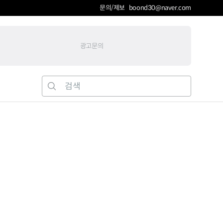
문의/제보 boond30@naver.com
광고문의