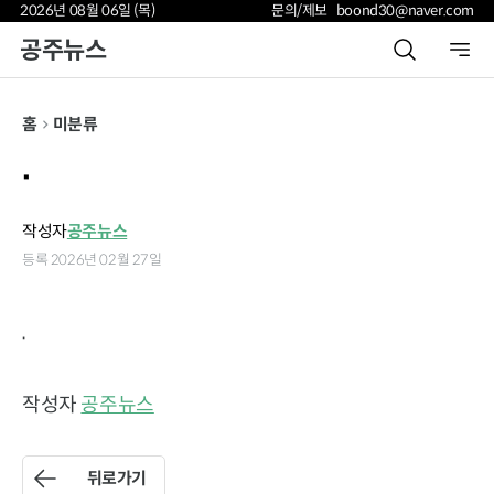
2026년 08월 06일 (목)
문의/제보 boond30@naver.com
공주뉴스
홈
미분류
.
작성자
공주뉴스
등록 2026년 02월 27일
.
작성자
공주뉴스
뒤로가기