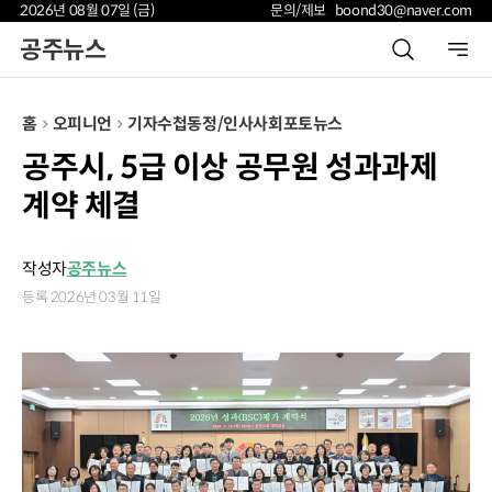
2026년 08월 07일 (금)
문의/제보 boond30@naver.com
공주뉴스
홈
오피니언
기자수첩
동정/인사
사회
포토뉴스
공주시, 5급 이상 공무원 성과과제
계약 체결
작성자
공주뉴스
등록 2026년 03월 11일